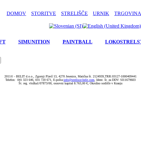
DOMOV
STORITVE
STRELIŠČE
URNIK
TRGOVINA
FT
SIMUNITION
PAINTBALL
LOKOSTRELS
2011© - BELIT d.o.o., Zgornji Plavž 13, 4270 Jesenice, Matična št. 2124939,TRR:03127-1000409441
Telefon: 041 323 646, 031 720 671, E-pošta:
info@strelisce-belit.com
, Ident. št. za DDV: SI11679603
Št. reg. vložka1/07873/00, osnovni kapital 8.763,00 €; Okrožno sodišče v Kranju