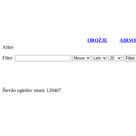
OROŽJE
AIRSO
Arhiv
Filter
Filter
Število ogledov strani: 120407